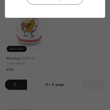
SOLD OUT
Beer Hug／ビアハグ
Young Master
通
¥790
常
価
格
4
/
4
page