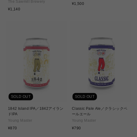
The Sawmill Brewery
通
¥1,500
通
常
¥1,140
常
価
価
格
格
SOLD OUT
SOLD OUT
1842 Island IPA／1842アイラン
Classic Pale Ale／クラシックペ
ドIPA
ールエール
Young Master
Young Master
通
通
¥870
¥790
常
常