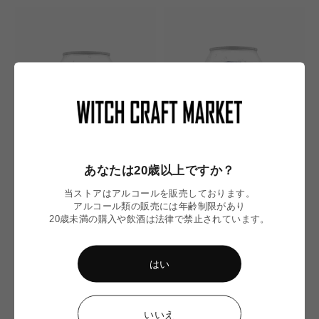
価
価
格
格
あなたは20歳以上ですか？
SOLD OUT
SOLD OUT
当ストアはアルコールを販売しております。
アルコール類の販売には年齢制限があり
Cha Chaan Teng Gose／チャチ
Fleeting Clouds／飛雲 フリーテ
20歳未満の購入や飲酒は法律で禁止されています。
ャーンテンゴーゼ
ィングクラウズ
Young Master
Young Master
通
通
¥790
¥790
はい
常
常
価
価
格
格
いいえ