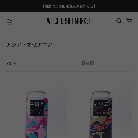
コンテ
ンツに
【地震による配送遅延のお知らせ】
進む
カ
ー
ト
アジア・オセアニア
71
件