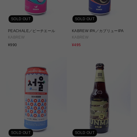
SOLD OUT
SOLD OUT
PEACHALE／ピーチエール
KABREW IPA／カブリューIPA
KABREW
KABREW
通
セ
¥990
¥495
常
ー
価
ル
格
価
格
SOLD OUT
SOLD OUT