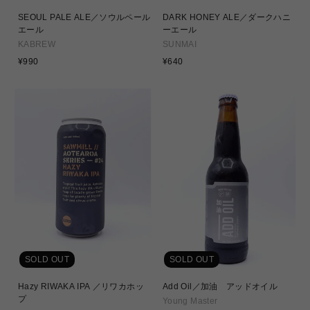
SEOUL PALE ALE／ソウルペール
DARK HONEY ALE／ダークハニ
エール
ーエール
KABREW
SUNMAI
通
通
¥990
¥640
常
常
価
価
格
格
SOLD OUT
SOLD OUT
Hazy RIWAKA IPA ／リワカホッ
Add Oil／加油 アッドオイル
プ
Young Master